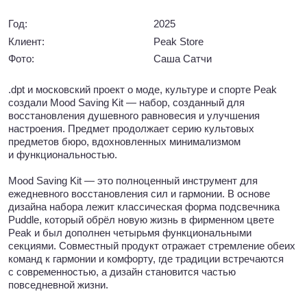
и функциональностью.
Mood Saving Kit — это полноценный инструмент для
ежедневного восстановления сил и гармонии. В основе
дизайна набора лежит классическая форма подсвечника
Puddle, который обрёл новую жизнь в фирменном цвете
Peak и был дополнен четырьмя функциональными
секциями. Совместный продукт отражает стремление обеих
команд к гармонии и комфорту, где традиции встречаются
с современностью, а дизайн становится частью
повседневной жизни.
Что входит в Mood Saving Kit:
— Большая свеча — создаёт атмосферу уюта
и способствует глубокому расслаблению после
насыщенного дня.
— Маленькая свеча — помогает кратковременно
перезагрузиться и сосредоточиться на важных задачах.
— Ароматическая палочка — эффективное средство для
борьбы с тревожностью и восстановления внутреннего
баланса.
— Слот для зажигалки — обеспечивает удобство
и готовность к любому из ритуалов.
Дизайн Mood Saving Kit берёт своё начало в подсвечнике
Puddle, созданном бюро в рамках дебюта в промышленном
дизайне в 2022 году. Он запечатлевает момент застывания