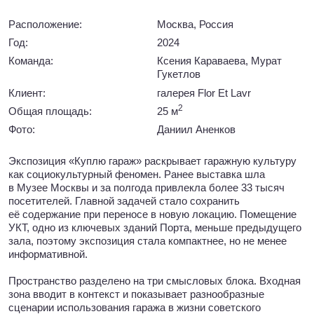
Экспозиция «Куплю гараж» раскрывает гаражную культуру
как социокультурный феномен. Ранее выставка шла
в Музее Москвы и за полгода привлекла более 33 тысяч
посетителей. Главной задачей стало сохранить
её содержание при переносе в новую локацию. Помещение
УКТ, одно из ключевых зданий Порта, меньше предыдущего
зала, поэтому экспозиция стала компактнее, но не менее
информативной.
Пространство разделено на три смысловых блока. Входная
зона вводит в контекст и показывает разнообразные
сценарии использования гаража в жизни советского
человека. Закрытый павильон-портал выполняет роль
буферной зоны. Основная часть состоит из тематических
павильонов, формирующих портреты «гаражников».
Сохранён кураторский дуализм тем «витрина счастья»
(стенд с голубой драпировкой) и «для тех, кто может всё
достать» (гараж из красной ткани): на плане они
расположены напротив друг друга, что подчеркивает
их противопоставление.
Зона «Для тех, кому пока нельзя» создана совместно
со «Стрит-арт хранением» и посвящена гаражам как
пространствам уличной андеграундной культуры
1990−2020-х. Здесь представлены авторские зины, а также
работы Даниила Вницая, Саши Sam, Леонида Тяптина,
Славы Evsti и других художников.