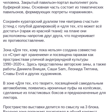
В зоне «Для тех, кто творит», посвящённой самодельным
автомобилям, появились ироничные пуфы на колёсиках,
сделанные из пластиковых боксов и предназначенные для
лектора.
Пространство выставки делится по смыслу на 3 блока.
Входная зона погружает посетителя в общий контекст
и отражает большое количество вариантов использования
гаража для разнообразных интересов советского человека.
Закрытый павильон-портал служит буферной зоной между
вводной и основной частью экспозиции. Основное
пространство отдельно наполнено стоящими тематическими
павильонами, каждый из которых призван не столько
исследовать сам феномен гаражей, сколько сформировать
портреты «гаражников».